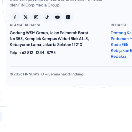
oleh FIN Corp Media Group.
ALAMAT REDAKSI
REDAKSI
Gedung WSM Group, Jalan Palmerah Barat
Tentang Ka
No 353, Komplek Kampus Widuri Blok A1-3,
Pedoman M
Kebayoran Lama, Jakarta Selatan 12210
Kode Etik
Kebijakan E
Telp:
+62 812-1234-8798
Redaksi
© 2026 FINNEWS.ID — Semua hak dilindungi.