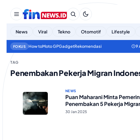
News
Viral
Tekno
Otomotif
Lifestyle
How to
Moto GP
Gadget
Rekomendasi
9 
FOKUS
TAG
Penembakan Pekerja Migran Indone
NEWS
Puan Maharani Minta Pemerint
Penembakan 5 Pekerja Migran
30 Jan 2025