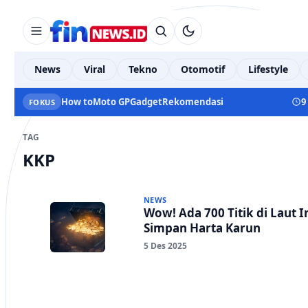
News
Viral
Tekno
Otomotif
Lifestyle
How to
Moto GP
Gadget
Rekomendasi
9
FOKUS
TAG
KKP
NEWS
Wow! Ada 700 Titik di Laut 
Simpan Harta Karun
5 Des 2025