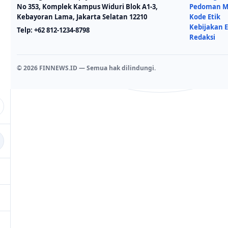
No 353, Komplek Kampus Widuri Blok A1-3,
Pedoman Me
Kebayoran Lama, Jakarta Selatan 12210
Kode Etik
Kebijakan E
Telp:
+62 812-1234-8798
Redaksi
© 2026 FINNEWS.ID — Semua hak dilindungi.