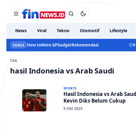
News
Viral
Tekno
Otomotif
Lifestyle
How to
Moto GP
Gadget
Rekomendasi
9
FOKUS
TAG
hasil Indonesia vs Arab Saudi
SPORTS
Hasil Indonesia vs Arab Saud
Kevin Diks Belum Cukup
9 Okt 2025