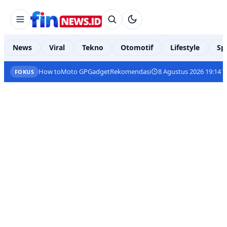
News
Viral
Tekno
Otomotif
Lifestyle
Sp
How to
Moto GP
Gadget
Rekomendasi
8 Agustus 2026 19:14 
FOKUS