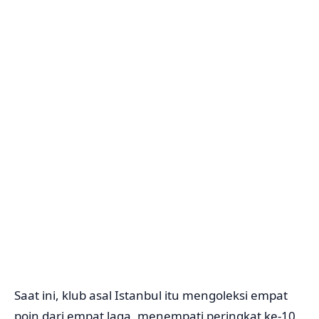
Saat ini, klub asal Istanbul itu mengoleksi empat
poin dari empat laga, menempati peringkat ke-10,