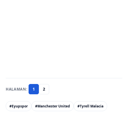
1
2
#Eyupspor
#Manchester United
#Tyrell Malacia